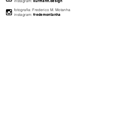
instagram:
kurmann.design
fotografia: Frederico M. Motanha
instagram:
fredemontanha
A loja está fechada para manutenção.