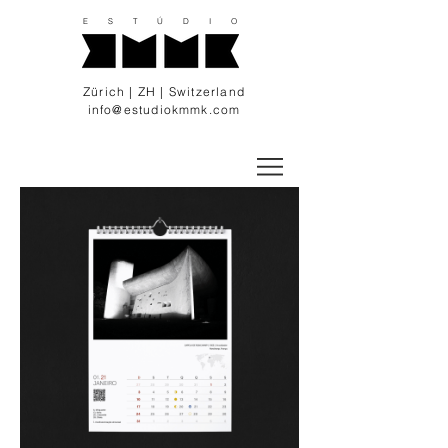
E S T Ú D I O
Zürich | ZH | Switzerland
info@estudiokmmk.com